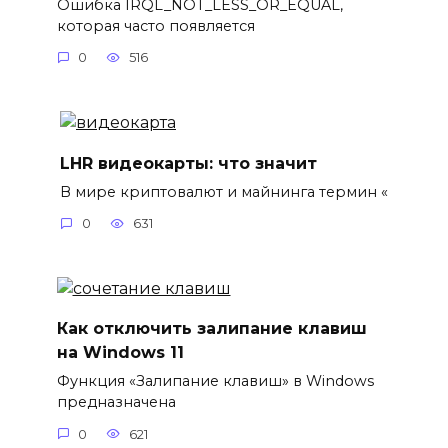
Ошибка IRQL_NOT_LESS_OR_EQUAL,
которая часто появляется
0
516
LHR видеокарты: что значит
В мире криптовалют и майнинга термин «
0
631
Как отключить залипание клавиш
на Windows 11
Функция «Залипание клавиш» в Windows
предназначена
0
621