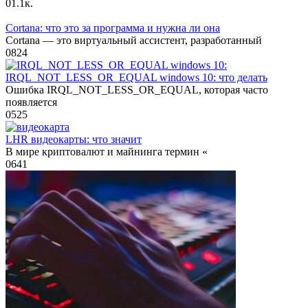
0
1.1к.
Cortana: что это за программа и нужна ли она
Cortana — это виртуальный ассистент, разработанный
0
824
IRQL_NOT_LESS_OR_EQUAL windows 10: что делать
Ошибка IRQL_NOT_LESS_OR_EQUAL, которая часто
появляется
0
525
LHR видеокарты: что значит
В мире криптовалют и майнинга термин «
0
641