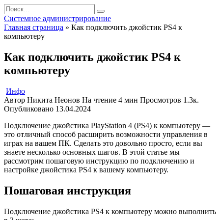
Перейти
Search
к
for:
Системное администрирование
содержанию
Главная страница
»
Как подключить джойстик PS4 к
компьютеру
Как подключить джойстик PS4 к
компьютеру
Инфо
Автор
Никита Неонов
На чтение
4 мин
Просмотров
1.3к.
Опубликовано
13.04.2024
Подключение джойстика PlayStation 4 (PS4) к компьютеру —
это отличный способ расширить возможности управления в
играх на вашем ПК. Сделать это довольно просто, если вы
знаете несколько основных шагов.
В этой статье мы
рассмотрим пошаговую инструкцию по подключению и
настройке джойстика PS4 к вашему компьютеру.
Пошаговая инструкция
Подключение джойстика PS4 к компьютеру можно выполнить