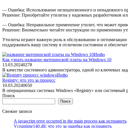
— Ошибка: Использование нелицензионного и ненадежного пр
Решение: Приобретайте утилиты у надежных разработчиков ил
— Ошибка: Неправильное применение утилит, что может приве
Решение: Внимательно читайте инструкции по применению ути
Утилиты играют важную роль в обслуживании и оптимизации 
поддерживать вашу систему в отличном состоянии и обеспечат
Инфо
Как узнать название материнской платы на Windows 10
13.03.2024
0
278
В качестве системного администратора, одной из ключевых за
Инфо
Registry: что это за процесс
10.03.2024
0
650
В операционных системах Windows «Registry» или системный р
Поиск
Поиск
Свежие записи
A javascript error occurred in the main process как исправить
Vcruntime140.dll: что это за ошибка как исправить