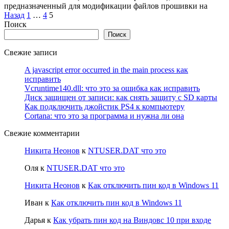
предназначенный для модификации файлов прошивки на
Пагинация
Назад
1
…
4
5
записей
Поиск
Поиск
Свежие записи
A javascript error occurred in the main process как
исправить
Vcruntime140.dll: что это за ошибка как исправить
Диск защищен от записи: как снять защиту с SD карты
Как подключить джойстик PS4 к компьютеру
Cortana: что это за программа и нужна ли она
Свежие комментарии
Никита Неонов
к
NTUSER.DAT что это
Оля
к
NTUSER.DAT что это
Никита Неонов
к
Как отключить пин код в Windows 11
Иван
к
Как отключить пин код в Windows 11
Дарья
к
Как убрать пин код на Виндовс 10 при входе