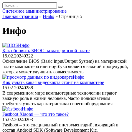
Перейти
Search
к
for:
Системное администрирование
содержанию
Главная страница
»
Инфо
»
Страница 5
Инфо
Инфо
Как обновить БИОС на материнской плате
15.02.2024
0
322
Обновление BIOS (Basic Input/Output System) на материнской
плате компьютера или ноутбука является важной процедурой,
которая может улучшить совместимость
Инфо
Kак узнать какая видеокарта стоит на компьютере
15.02.2024
0
288
В современном мире компьютерные технологии играют
важную роль в жизни человека. Часто пользователям
требуется узнать характеристики своего оборудования
Инфо
Fastboot Xiaomi — что это такое?
15.02.2024
0
203
Fastboot – это специальный инструментарий, входящий в
состав Android SDK (Software Development Kit),