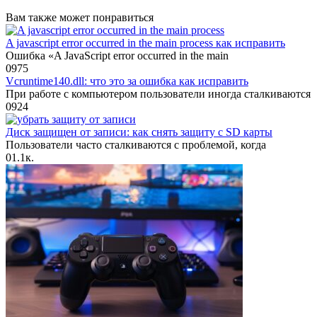
Вам также может понравиться
A javascript error occurred in the main process как исправить
Ошибка «A JavaScript error occurred in the main
0
975
Vcruntime140.dll: что это за ошибка как исправить
При работе с компьютером пользователи иногда сталкиваются
0
924
Диск защищен от записи: как снять защиту с SD карты
Пользователи часто сталкиваются с проблемой, когда
0
1.1к.