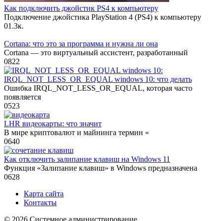
Как подключить джойстик PS4 к компьютеру
Подключение джойстика PlayStation 4 (PS4) к компьютеру
0
1.3к.
Cortana: что это за программа и нужна ли она
Cortana — это виртуальный ассистент, разработанный
0
822
IRQL_NOT_LESS_OR_EQUAL windows 10: что делать
Ошибка IRQL_NOT_LESS_OR_EQUAL, которая часто
появляется
0
523
LHR видеокарты: что значит
В мире криптовалют и майнинга термин «
0
640
Как отключить залипание клавиш на Windows 11
Функция «Залипание клавиш» в Windows предназначена
0
628
Карта сайта
Контакты
© 2026 Системное администрирование