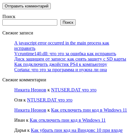
Поиск
Поиск
Свежие записи
A javascript error occurred in the main process как
исправить
Vcruntime140.dll: что это за ошибка как исправить
Диск защищен от записи: как снять защиту с SD карты
Как подключить джойстик PS4 к компьютеру
Cortana: что это за программа и нужна ли она
Свежие комментарии
Никита Неонов
к
NTUSER.DAT что это
Оля
к
NTUSER.DAT что это
Никита Неонов
к
Как отключить пин код в Windows 11
Иван
к
Как отключить пин код в Windows 11
Дарья
к
Как убрать пин код на Виндовс 10 при входе