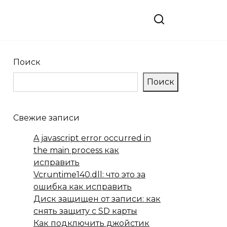
Поиск
Поиск
Свежие записи
A javascript error occurred in
the main process как
исправить
Vcruntime140.dll: что это за
ошибка как исправить
Диск защищен от записи: как
снять защиту с SD карты
Как подключить джойстик