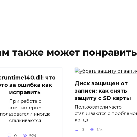
ам также может понравить
cruntime140.dll: что
Диск защищен от
это за ошибка как
записи: как снять
исправить
защиту с SD карты
При работе с
Пользователи часто
компьютером
сталкиваются с проблемо
пользователи иногда
когда
сталкиваются
0
1.1к.
0
924