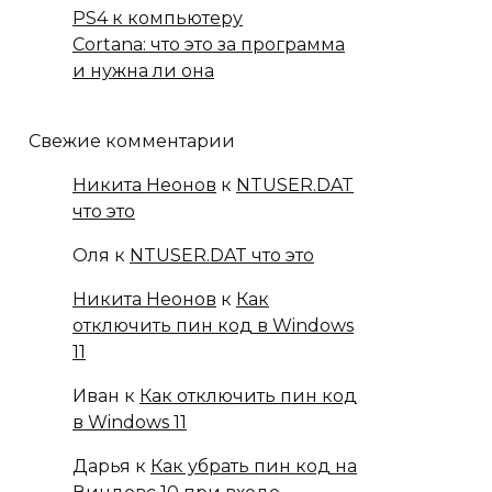
PS4 к компьютеру
Cortana: что это за программа
и нужна ли она
Свежие комментарии
Никита Неонов
к
NTUSER.DAT
что это
Оля
к
NTUSER.DAT что это
Никита Неонов
к
Как
отключить пин код в Windows
11
Иван
к
Как отключить пин код
в Windows 11
Дарья
к
Как убрать пин код на