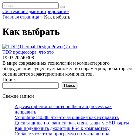
Перейти
Search
к
for:
Системное администрирование
содержанию
Главная страница
»
Как выбрать
Как выбрать
Инфо
TDP процессора: что это
19.03.2024
0
308
В мире современных технологий и компьютерного
оборудования существует множество параметров, по которым
оцениваются характеристики компонентов.
Поиск
Поиск
Свежие записи
A javascript error occurred in the main process как
исправить
Vcruntime140.dll: что это за ошибка как исправить
Диск защищен от записи: как снять защиту с SD карты
Как подключить джойстик PS4 к компьютеру
Cortana: что это за программа и нужна ли она